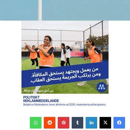
فيسبوك
‫X
لينكدإن
بينتيريست
واتساب