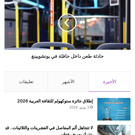
طعن
داخل
حافلة
في
يونشوبينغ
حادثة طعن داخل حافلة في يونشوبينغ
الأخيرة
الأشهر
تعليقات
إطلاق جائزة ستوكهولم للثقافة العربية 2026
3 يونيو، 2026
لا تتجاهل ألم المفاصل في العشرينات والثلاثينات.. قد
ينذرك بمرض خطير