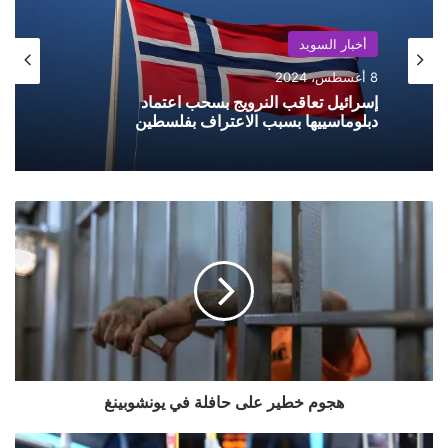
أخبار السويد
أخبار السويد
8 أغسطس، 2024
8 أغسطس، 2024
إسرائيل تعاقب النرويج بسحب اعتماد
دبلوماسييها بسبب الاعتراف بفلسطين
مواجهة كلامية بين إيلون ماسك ورئيس الوزراء
هجوم
البريطاني بسبب تغريدات مثيرة للجدل
خطير
على
حافلة
في
يونشوبينغ
هجوم خطير على حافلة في يونشوبينغ
حادثة