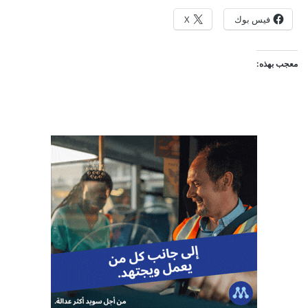
فيس بوك
X
معجب بهذه: