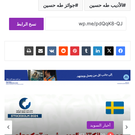
الأديب طه حسين
جوائز طه حسين
نسخ الرابط
أخبار السويد