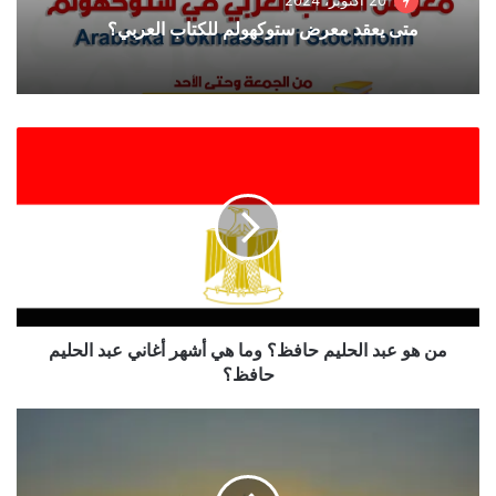
20 أكتوبر، 2024
متى يعقد معرض ستوكهولم للكتاب العربي؟
م
ن
ه
و
ع
ب
د
ا
ل
ح
من هو عبد الحليم حافظ؟ وما هي أشهر أغاني عبد الحليم
ل
حافظ؟
ي
م
ب
ح
و
ا
ر
ف
ص