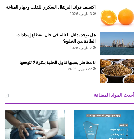
ح
ن
اكتشف فوائد البرتقال السكري للقلب وجهاز المناعة
ل
ي
3 مارس، 2026
ي
ة
م
-
ح
ت
ا
هل توجد بدائل للعالم في حال انقطاع إمدادات
ع
ف
الطاقة من الخليج؟
ر
ظ
ف
2 مارس، 2026
؟
ع
ل
6 مخاطر يسببها تناول الحلبة بكثرة لا تتوقعها
ي
27 فبراير، 2026
ه
ا
و
ع
أحدث المواد المضافة
ل
ى
أ
ش
ه
ر