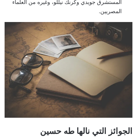
المستشرق جويدي وكرنك نيللو، وغيره من العلماء
المصريين.
الجوائز التي نالها طه حسين