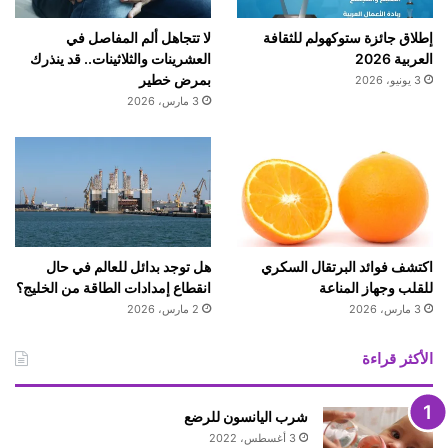
ا
ل
إطلاق جائزة ستوكهولم للثقافة
لا تتجاهل ألم المفاصل في
م
العربية 2026
العشرينات والثلاثينات.. قد ينذرك
س
بمرض خطير
3 يونيو، 2026
ا
3 مارس، 2026
ج
د
ف
ي
ه
ا
اكتشف فوائد البرتقال السكري
هل توجد بدائل للعالم في حال
للقلب وجهاز المناعة
انقطاع إمدادات الطاقة من الخليج؟
3 مارس، 2026
2 مارس، 2026
الأكثر قراءة
شرب اليانسون للرضع
3 أغسطس، 2022