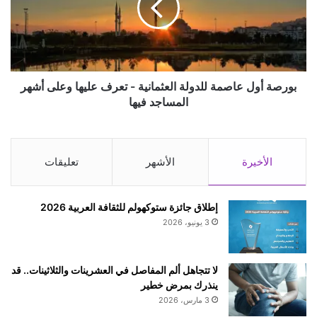
ظ
ة
؟
أ
و
و
م
ل
ا
ع
ه
ا
بورصة أول عاصمة للدولة العثمانية - تعرف عليها وعلى أشهر
ي
ص
المساجد فيها
أ
م
ش
ة
ه
ل
ر
ل
الأخيرة
الأشهر
تعليقات
أ
د
غ
و
ا
ل
إطلاق جائزة ستوكهولم للثقافة العربية 2026
ن
ة
3 يونيو، 2026
ي
ا
ع
ل
ب
ع
لا تتجاهل ألم المفاصل في العشرينات والثلاثينات.. قد
د
ث
ينذرك بمرض خطير
ا
م
3 مارس، 2026
ل
ا