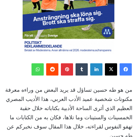
فيسبوك
‫X
لينكدإن
‏Tumblr
بينتيريست
‏Reddit
واتساب
من هو طه حسين تساؤل قد يريد البعض من وراءه معرفة
مكنونات شخصية عميد الأدب العربي، هذا الأديب المصري
العظيم الذي أثرى الساحة الأدبية بكتاباته خلال حقبة
الخمسينات والستينات وما تلاها، فكان به من الكتابات ما
تهفو النفوس لقراءته، خلال هذا المقال سوف نخبركم عن
طه حسين.