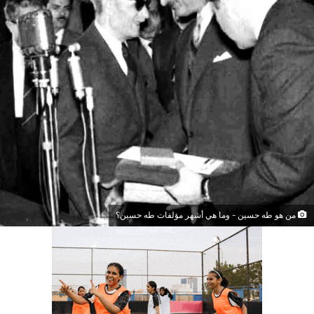
من هو طه حسين - وما هي أشهر مؤلفات طه حسين؟