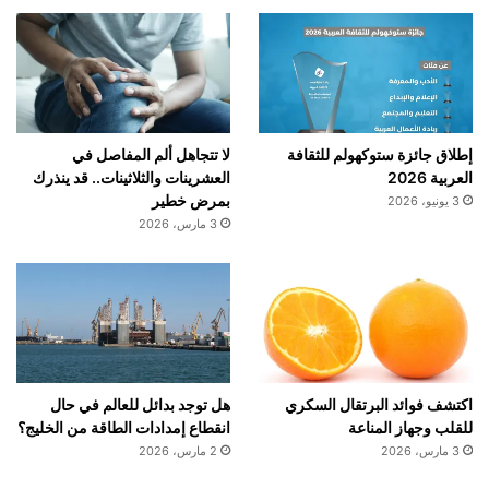
ل
ه
و
ي
ة
ل
ت
إطلاق جائزة ستوكهولم للثقافة
لا تتجاهل ألم المفاصل في
ج
العربية 2026
العشرينات والثلاثينات.. قد ينذرك
ن
بمرض خطير
3 يونيو، 2026
ب
3 مارس، 2026
ا
ل
ت
أ
خ
ي
ر
اكتشف فوائد البرتقال السكري
هل توجد بدائل للعالم في حال
للقلب وجهاز المناعة
انقطاع إمدادات الطاقة من الخليج؟
3 مارس، 2026
2 مارس، 2026