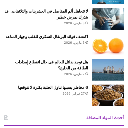
ا
ي
ك
ع
لا تتجاهل ألم المفاصل في العشرينات والثلاثينات.. قد
ر
ل
ينذرك بمرض خطير
ق
ى
3 مارس، 2026
د
ض
ت
ر
اكتشف فوائد البرتقال السكري للقلب وجهاز المناعة
ص
و
3 مارس، 2026
ل
ر
إ
ة
ل
ت
ى
هل توجد بدائل للعالم في حال انقطاع إمدادات
ج
3
الطاقة من الخليج؟
د
0
ي
2 مارس، 2026
%
د
ب
6 مخاطر يسببها تناول الحلبة بكثرة لا تتوقعها
ط
27 فبراير، 2026
ا
ق
ا
ت
أحدث المواد المضافة
ا