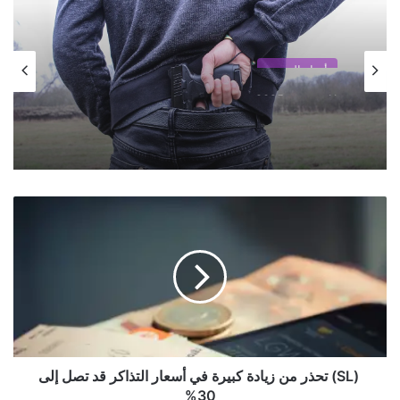
أخبار السويد
11 نوفمبر، 2025
انتقادات حادة لمقترح تخفيض سن المسؤولية
الجنائية بسبب “خطر تجنيد الأطفال”
(
S
L
)
ت
ح
ذ
ر
م
(SL) تحذر من زيادة كبيرة في أسعار التذاكر قد تصل إلى
ن
30%