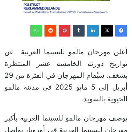
فيسبوك
‫X
لينكدإن
‏Tumblr
بينتيريست
‏Reddit
واتساب
أعلن مهرجان مالمو للسينما العربية عن
تواريخ دورته الخامسة عشر المنتظرة
بشغف. سيُقام المهرجان في الفترة من 29
أبريل إلى 5 مايو 2025 في مدينة مالمو
الحيوية بالسويد.
يوصف مهرجان مالمو للسينما العربية بأكبر
مهرجان للسينما العربية في أوروبا، يواصل