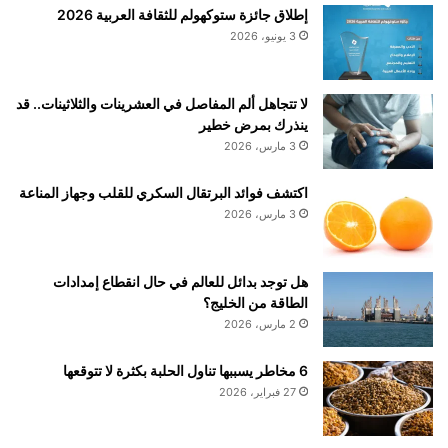
ض
د
إطلاق جائزة ستوكهولم للثقافة العربية 2026
د
ل
3 يونيو، 2026
ك
م
ا
ن
ر
ي
لا تتجاهل ألم المفاصل في العشرينات والثلاثينات.. قد
ل
س
ينذرك بمرض خطير
أ
ي
3 مارس، 2026
و
ء
س
ا
اكتشف فوائد البرتقال السكري للقلب وجهاز المناعة
ك
س
3 مارس، 2026
ا
ت
ر
خ
ب
د
هل توجد بدائل للعالم في حال انقطاع إمدادات
و
ا
الطاقة من الخليج؟
ه
م
ل
2 مارس، 2026
ا
ي
ل
ن
م
6 مخاطر يسببها تناول الحلبة بكثرة لا تتوقعها
ز
27 فبراير، 2026
ا
ي