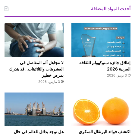
ا
ا
أحدث المواد المضافة
ل
ا
ج
ت
م
ا
ع
ي
إطلاق جائزة ستوكهولم للثقافة
لا تتجاهل ألم المفاصل في
ة
العربية 2026
العشرينات والثلاثينات.. قد ينذرك
بمرض خطير
3 يونيو، 2026
3 مارس، 2026
اكتشف فوائد البرتقال السكري
هل توجد بدائل للعالم في حال