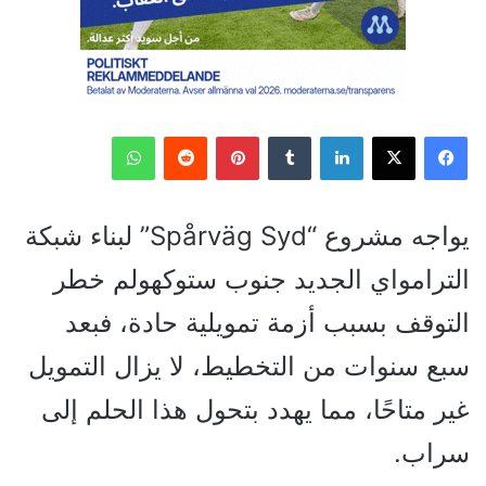
فيسبوك
‫X
لينكدإن
‏Tumblr
بينتيريست
‏Reddit
واتساب
يواجه مشروع “Spårväg Syd” لبناء شبكة
الترامواي الجديد جنوب ستوكهولم خطر
التوقف بسبب أزمة تمويلية حادة، فبعد
سبع سنوات من التخطيط، لا يزال التمويل
غير متاحًا، مما يهدد بتحول هذا الحلم إلى
سراب.