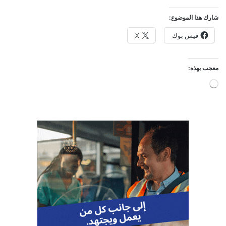
شارك هذا الموضوع:
فيس بوك
X
معجب بهذه:
ج
ا
ر
ي
ا
ل
ت
ح
م
ي
ل
…