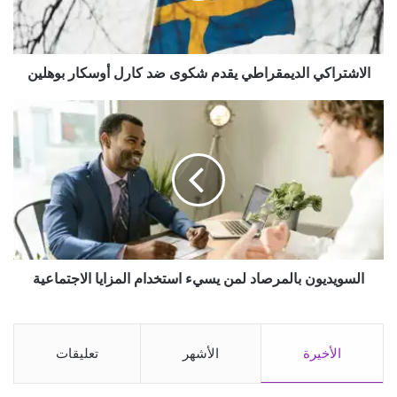
ا
ك
ي
ا
الاشتراكي الديمقراطي يقدم شكوى ضد كارل أوسكار بوهلين
ل
د
ا
ي
ل
م
س
ق
و
ر
ي
ا
د
ط
ي
ي
و
ي
ن
ق
ب
السويديون بالمرصاد لمن يسيء استخدام المزايا الاجتماعية
د
ا
م
ل
ش
م
ك
ر
الأخيرة
الأشهر
تعليقات
و
ص
ى
ا