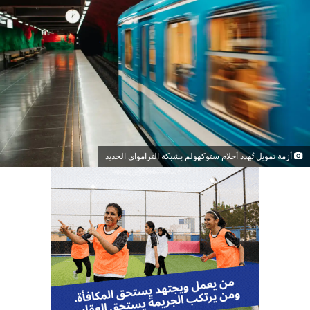
أزمة تمويل تُهدد أحلام ستوكهولم بشبكة الترامواي الجديد