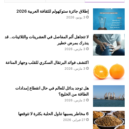
ل
ت
م
ح
إطلاق جائزة ستوكهولم للثقافة العربية 2026
ر
3 يونيو، 2026
ك
ن
ح
لا تتجاهل ألم المفاصل في العشرينات والثلاثينات.. قد
و
ينذرك بمرض خطير
ا
3 مارس، 2026
ل
س
اكتشف فوائد البرتقال السكري للقلب وجهاز المناعة
و
3 مارس، 2026
ي
د
و
هل توجد بدائل للعالم في حال انقطاع إمدادات
ا
الطاقة من الخليج؟
ل
2 مارس، 2026
ث
ل
و
6 مخاطر يسببها تناول الحلبة بكثرة لا تتوقعها
ج
27 فبراير، 2026
ت