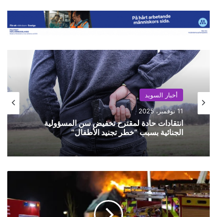
أخبار السويد
11 نوفمبر، 2025
انتقادات حادة لمقترح تخفيض سن المسؤولية
الجنائية بسبب “خطر تجنيد الأطفال”
ح
ر
ي
ق
ه