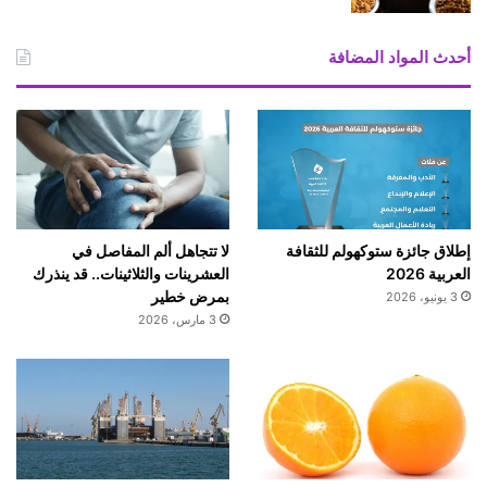
م
ت
د
أحدث المواد المضافة
إ
ل
ى
ا
ل
ج
ن
و
إطلاق جائزة ستوكهولم للثقافة
لا تتجاهل ألم المفاصل في
ب
العربية 2026
العشرينات والثلاثينات.. قد ينذرك
بمرض خطير
3 يونيو، 2026
3 مارس، 2026