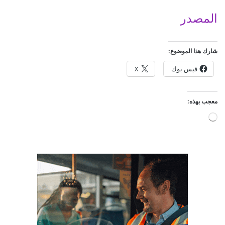
المصدر
شارك هذا الموضوع:
فيس بوك
X
معجب بهذه:
ج
ا
ر
ي
ا
ل
ت
ح
م
ي
ل