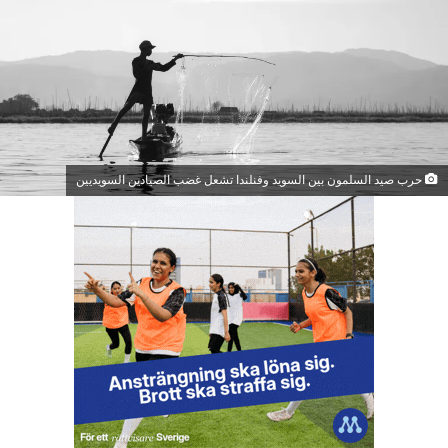
حرب صيد السلمون بين السويد وفنلندا تشعل غضب الصيادين السويديين