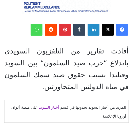
فيسبوك
‫X
لينكدإن
‏Tumblr
بينتيريست
‏Reddit
واتساب
أفادت تقارير من التلفزيون السويدي
باندلاع “حرب صيد السلمون” بين السويد
وفنلندا بسبب حقوق صيد سمك السلمون
في مياه الدولتين المتجاورتين.
للمزيد من أخبار السويد تجدونها في قسم
أخبار السويد
على منصة ألوان
أوروبا الإعلامية