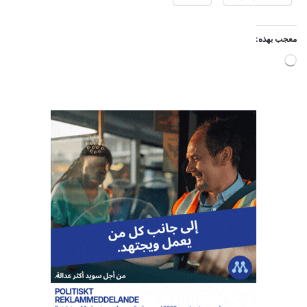
معجب بهذه:
ج
ا
ر
ي
ا
ل
ت
ح
م
ي
ل
…