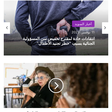
أخبار السويد
11 نوفمبر، 2025
انتقادات حادة لمقترح تخفيض سن المسؤولية
الجنائية بسبب “خطر تجنيد الأطفال”
ا
ل
إ
س
ه
ا
ل
ع
ن