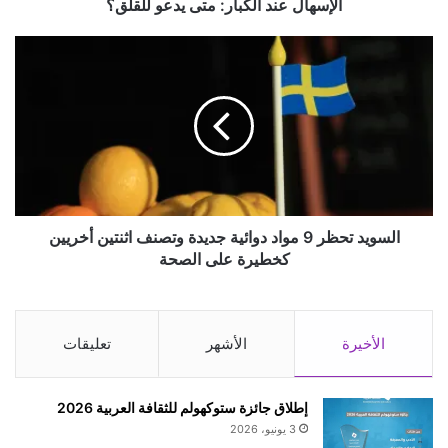
د
الإسهال عند الكبار: متى يدعو للقلق؟
ا
ل
ا
ك
ل
ب
س
ا
و
ر
ي
:
د
م
ت
ت
ح
ى
ظ
ي
ر
السويد تحظر 9 مواد دوائية جديدة وتصنف اثنتين أخريين
د
9
كخطيرة على الصحة
ع
م
و
و
ل
ا
ل
د
الأخيرة
الأشهر
تعليقات
ق
د
ل
و
ق
ا
إطلاق جائزة ستوكهولم للثقافة العربية 2026
؟
ئ
3 يونيو، 2026
ي