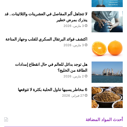
ة
ج
لا تتجاهل ألم المفاصل في العشرينات والثلاثينات.. قد
د
ينذرك بمرض خطير
ي
3 مارس، 2026
د
ة
اكتشف فوائد البرتقال السكري للقلب وجهاز المناعة
و
3 مارس، 2026
ت
ص
ن
هل توجد بدائل للعالم في حال انقطاع إمدادات
ف
الطاقة من الخليج؟
ا
ث
2 مارس، 2026
ن
ت
6 مخاطر يسببها تناول الحلبة بكثرة لا تتوقعها
ي
27 فبراير، 2026
ن
أ
خ
ر
أحدث المواد المضافة
ي