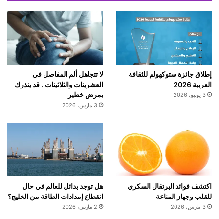
ي
ن
ك
خ
ط
ي
ر
إطلاق جائزة ستوكهولم للثقافة
لا تتجاهل ألم المفاصل في
ة
العربية 2026
العشرينات والثلاثينات.. قد ينذرك
ع
بمرض خطير
3 يونيو، 2026
ل
3 مارس، 2026
ى
ا
ل
ص
ح
ة
اكتشف فوائد البرتقال السكري
هل توجد بدائل للعالم في حال
للقلب وجهاز المناعة
انقطاع إمدادات الطاقة من الخليج؟
3 مارس، 2026
2 مارس، 2026