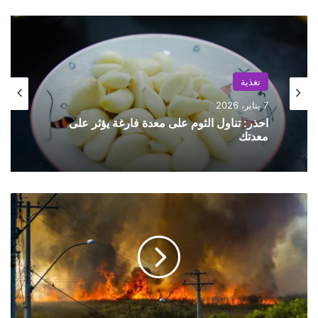
تغذية
غير مصنف
7 يناير، 2026
30 ديسمبر، 2025
احذر: تناول الثوم على معدة فارغة يؤثر على
معدتك
ت
لرواد الأعمال الجدد: 10 حلول تؤمنك مالياً
ح
وتحمي شركتك
ط
م
ط
ا
ئ
ر