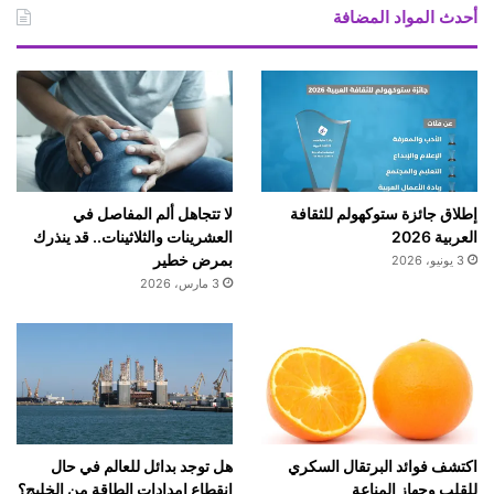
م
ة
أحدث المواد المضافة
ا
ل
خ
ا
ر
ج
ي
ة
إطلاق جائزة ستوكهولم للثقافة
لا تتجاهل ألم المفاصل في
ا
العربية 2026
العشرينات والثلاثينات.. قد ينذرك
ل
بمرض خطير
3 يونيو، 2026
س
3 مارس، 2026
و
ي
د
ي
ة
اكتشف فوائد البرتقال السكري
هل توجد بدائل للعالم في حال
للقلب وجهاز المناعة
انقطاع إمدادات الطاقة من الخليج؟