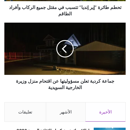
ة
“
تحطم طائرة “إير إنديا” تتسبب في مقتل جميع الركاب وأفراد
إ
الطاقم
ي
ر
ج
إ
م
ن
ا
د
ع
ي
ة
ا
ك
”
ر
ت
د
ت
ي
س
ة
جماعة كردية تعلن مسؤوليتها عن اقتحام منزل وزيرة
ب
ت
الخارجية السويدية
ب
ع
ف
ل
ي
ن
م
م
الأخيرة
الأشهر
تعليقات
ق
س
ت
ؤ
ل
و