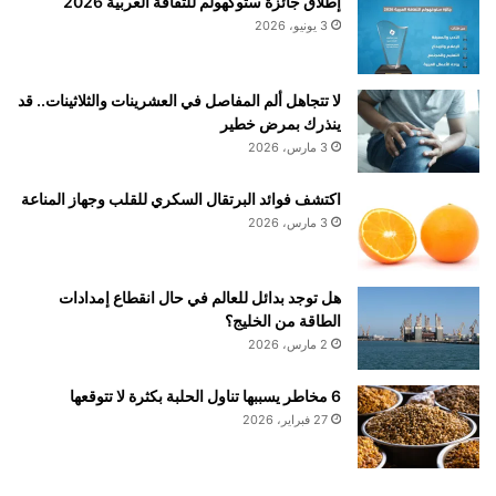
إطلاق جائزة ستوكهولم للثقافة العربية 2026
ج
ل
3 يونيو، 2026
م
ي
ي
ت
ع
ه
لا تتجاهل ألم المفاصل في العشرينات والثلاثينات.. قد
ا
ا
ينذرك بمرض خطير
ل
ع
3 مارس، 2026
ر
ن
ك
ا
اكتشف فوائد البرتقال السكري للقلب وجهاز المناعة
ا
ق
3 مارس، 2026
ب
ت
و
ح
أ
ا
ف
هل توجد بدائل للعالم في حال انقطاع إمدادات
م
ر
الطاقة من الخليج؟
م
ا
ن
2 مارس، 2026
د
ز
ا
ل
6 مخاطر يسببها تناول الحلبة بكثرة لا تتوقعها
ل
و
27 فبراير، 2026
ط
ز
ا
ي
ق
ر