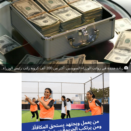
زيادة جديدة في رواتب الوزراء السويديين: أكثر من 200 ألف كرونة راتب رئيس الوزراء