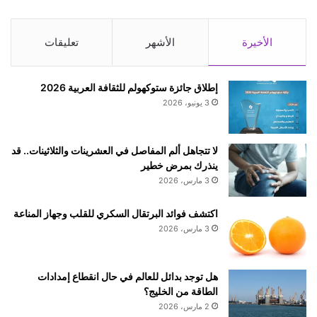
ر
ي
ا
ب
ت
ا
الأخيرة
الأشهر
تعليقات
ع
ل
ل
ا
ى
ع
إطلاق جائزة ستوكهولم للثقافة العربية 2026
ج
ت
3 يونيو، 2026
و
د
ج
ا
ل
ء
لا تتجاهل ألم المفاصل في العشرينات والثلاثينات.. قد
و
ا
ينذرك بمرض خطير
ش
ل
3 مارس، 2026
ي
و
إ
ح
اكتشف فوائد البرتقال السكري للقلب وجهاز المناعة
ن
ش
3 مارس، 2026
ي
ع
ل
هل توجد بدائل للعالم في حال انقطاع إمدادات
ى
الطاقة من الخليج؟
ط
2 مارس، 2026
ب