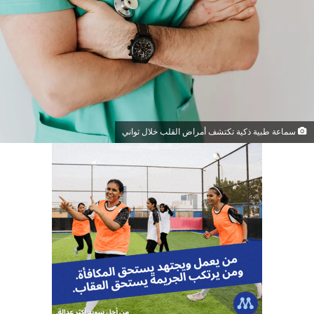
سماعة طبية ذكية تكتشف أمراض القلب خلال ثواني