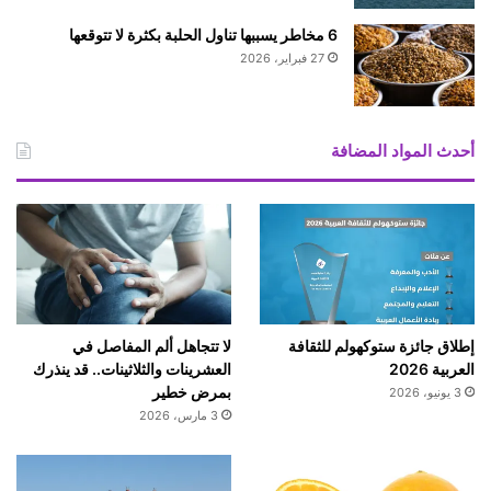
ي
ب
6 مخاطر يسببها تناول الحلبة بكثرة لا تتوقعها
ة
27 فبراير، 2026
أ
س
ن
ا
أحدث المواد المضافة
ن
و
ز
م
ي
ل
ت
ه
إطلاق جائزة ستوكهولم للثقافة
لا تتجاهل ألم المفاصل في
ا
العربية 2026
العشرينات والثلاثينات.. قد ينذرك
بمرض خطير
3 يونيو، 2026
3 مارس، 2026