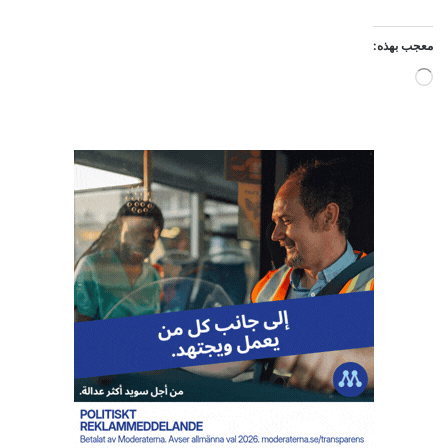
معجب بهذه:
ج
ا
ر
ي
ا
ل
ت
ح
م
ي
ل
…