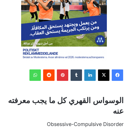
فيسبوك
‫X
لينكدإن
‏Tumblr
بينتيريست
‏Reddit
واتساب
الوسواس القهري كل ما يجب معرفته
عنه
Obsessive-Compulsive Disorder