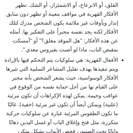
القلق، أو الانزعاج، أو الاشمئزاز، أو الشك. تظهر
الأفكار القهرية في مواقف معينة أو تظهر دون سابق
إنذار وبأوقات غير ملائمة يكون الشخص مدرك لتلك
الأفكار لكنه يجد نفسه مجبراً على التفكير بها. أ
مثله
عن هذه الأفكار: “هل الموقد مغلق؟” أو “أمسكت
بمقبض الباب، ماذا لو أصبت بفيروس معدي “.
الأفعال القهرية:
هي سلوكيات يتم التحكم فيها بالإرادة
ويتم تنفيذها بهدف تقليل المشاعر السلبية التي تثيرها
الأفكار الوسواسية، حيث يشعر الشخص بأنه مجبر
على القيام بها من أجل حماية نفسه من الوقوع في
عواقب وخيمة. يمكن لهذه الإكراهات أن تكون مرئية
(علنية) ويمكن أيضاً أن تكون غير مرئية (خفية). غالبًا
ما تكون الطقوس المرئية عبارة عن سلوكيات حركية
متكررة، مثل فتح وإغلاق الباب أو غسل اليدين ذهابًا
وإيابًا تحت الصنبور،
فحص الأبواب بشكل متكرر