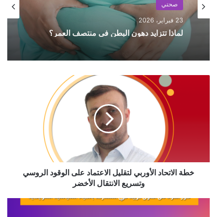
20 فبراير، 2026
وداعاً للمسكنات: الموسيقى لتخفيف آلام الظهر
المزمنة
خ
ط
ة
ا
ل
ا
ت
ح
ا
د
خطة الاتحاد الأوربي لتقليل الاعتماد على الوقود الروسي
ا
وتسريع الانتقال الأخضر
ل
أ
د
و
و