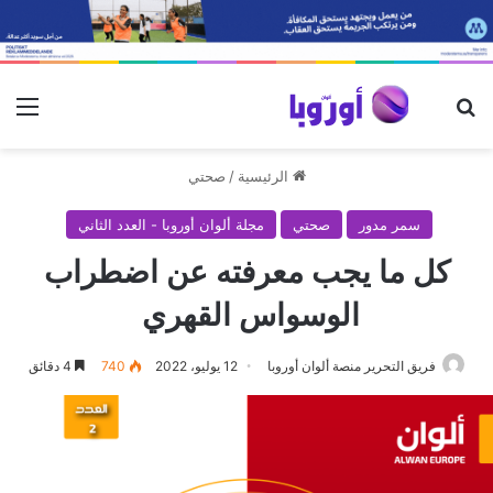
بحث عن
الق
الرئيسية
/
صحتي
سمر مدور
صحتي
مجلة ألوان أوروبا - العدد الثاني
كل ما يجب معرفته عن اضطراب
الوسواس القهري
فريق التحرير منصة ألوان أوروبا
12 يوليو، 2022
740
4 دقائق