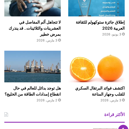
ق
ا
ا
ل
ل
س
إطلاق جائزة ستوكهولم للثقافة
لا تتجاهل ألم المفاصل في
ا
و
العربية 2026
العشرينات والثلاثينات.. قد ينذرك
ل
ي
بمرض خطير
3 يونيو، 2026
أ
د
3 مارس، 2026
خ
ي
ض
ة
ر
اكتشف فوائد البرتقال السكري
هل توجد بدائل للعالم في حال
للقلب وجهاز المناعة
انقطاع إمدادات الطاقة من الخليج؟
3 مارس، 2026
2 مارس، 2026
الأكثر قراءة