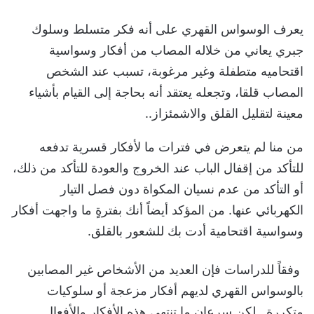
يعرف الوسواس القهري على أنه فكر متسلط وسلوك
جبري يعاني من خلاله المصاب من أفكار وسواسية
اقتحاميه متطفلة وغير مرغوبة، تسبب عند الشخص
المصاب قلقا، وتجعله يعتقد أنه بحاجة إلى القيام بأشياء
معينة لتقليل القلق والاشمئزاز..
من منا لم يتعرض في فترات ما لأفكار قسرية تدفعه
للتأكد من إقفال الباب عند الخروج
والعودة للتأكد من ذلك،
أو التأكد من عدم نسيان المكواة دون فصل التيار
الكهربائي عنها. من المؤكد أيضاً أنك بفترةٍ ما واجهت أفكار
وسواسية اقتحامية أدت بك للشعور بالقلق.
وفقاً للدراسات فإن العديد من الأشخاص غير المصابين
بالوسواس القهري لديهم أفكار مزعجة أو سلوكيات
متكررة. لك
ن سرعان ما تنته
ي هذه الأفكار والأفعال