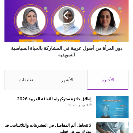
ر
ر
ب
ا
ي
ل
ل
م
ت
ر
ق
أ
ل
ة
ي
م
دور المرأة من أصول عربية في المشاركة بالحياة السياسية
ل
ن
السويدية
ا
أ
ل
ص
ا
و
ع
ل
الأخيرة
الأشهر
تعليقات
ت
ع
م
ر
ا
ب
إطلاق جائزة ستوكهولم للثقافة العربية 2026
د
ي
3 يونيو، 2026
ع
ة
ل
ف
ى
ي
لا تتجاهل ألم المفاصل في العشرينات والثلاثينات.. قد
ا
ا
ينذرك بمرض خطير