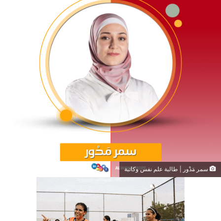
سمر مَدْور | طالبة علم نفس وكاتبة