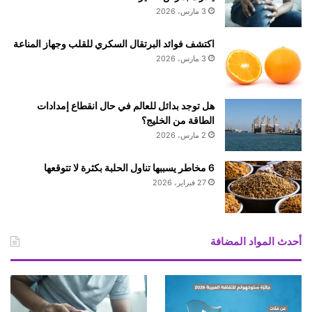
ل
ل
3 مارس، 2026
و
م
ق
ش
اكتشف فوائد البرتقال السكري للقلب وجهاز المناعة
و
ا
3 مارس، 2026
د
ر
ا
ك
ل
ة
ر
هل توجد بدائل للعالم في حال انقطاع إمدادات
ب
و
الطاقة من الخليج؟
ا
س
ل
2 مارس، 2026
ي
ح
و
ي
6 مخاطر يسببها تناول الحلبة بكثرة لا تتوقعها
ت
ا
27 فبراير، 2026
س
ة
ر
ا
ي
ل
ع
س
أحدث المواد المضافة
ا
ي
ل
ا
ا
س
ن
ي
ت
ة