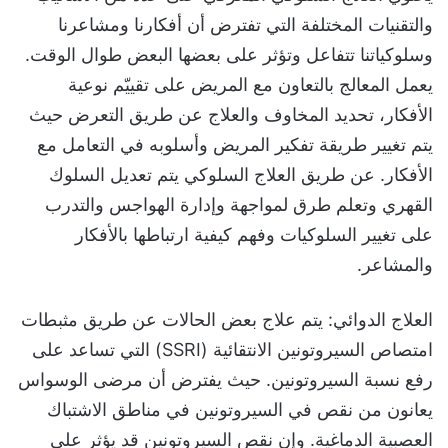
والتقنيات المختلفة التي تفترض أن أفكارنا ومشاعرنا
وسلوكياتنا تتفاعل وتؤثر على بعضها البعض طوال الوقت.
يعمل المعالج بالتعاون مع المريض على تقييّم نوعية
الأفكار، تحديد المخاوف والعلاج عن طريق التعرض حيث
يتم
تغيير طريقة تفكير المريض وأسلوبه في التعامل مع
الأفكار. عن طريق العلاج السلوكي يتم تعديل السلوك
القهري وتعلم طرق لمواجهة وإدارة الهواجس والتدرب
على تغيير السلوكيات وفهم كيفية ارتباطها بالأفكار
والمشاعر.
العلاج الدوائي
: يتم علاج بعض الحالات عن طريق
مثبطات
امتصاص السيروتونين الانتقائية (
SSRI
) التي تساعد على
رفع نسبة السيروتونين. حيث
يفترض أن مرضى الوسواس
يعانون من نقص في السيروتونين في مناطق الاشتباك
العصبية الدماغية. وإن نقص السيروتونين قد يؤثر على