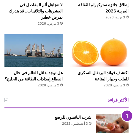
ل
إطلاق جائزة ستوكهولم للثقافة
لا تتجاهل ألم المفاصل في
غ
العربية 2026
العشرينات والثلاثينات.. قد ينذرك
ف
بمرض خطير
3 يونيو، 2026
ي
3 مارس، 2026
ه
ا
"
اكتشف فوائد البرتقال السكري
هل توجد بدائل للعالم في حال
للقلب وجهاز المناعة
انقطاع إمدادات الطاقة من الخليج؟
3 مارس، 2026
2 مارس، 2026
الأكثر قراءة
شرب اليانسون للرضع
3 أغسطس، 2022