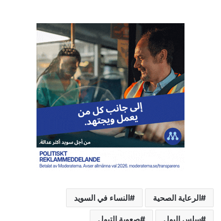
ر
ي
ا
ل
ت
ح
م
ي
ل
…
الرعاية الصحية
النساء في السويد
سلس البول
صعوبة التبول