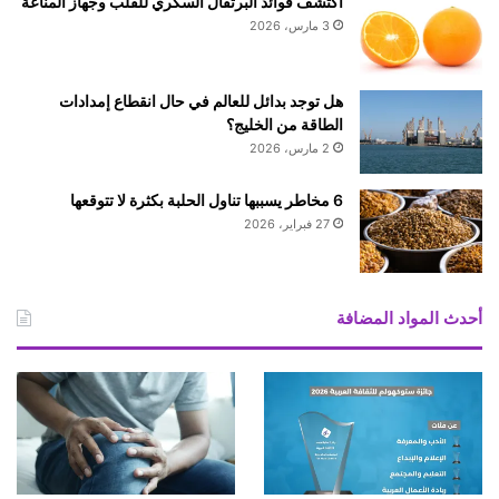
اكتشف فوائد البرتقال السكري للقلب وجهاز المناعة
ن
ا
3 مارس، 2026
ب
ج
م
ا
ن
ل
ج
هل توجد بدائل للعالم في حال انقطاع إمدادات
ج
د
الطاقة من الخليج؟
ي
ي
ر
2 مارس، 2026
د
ا
ل
ن
6 مخاطر يسببها تناول الحلبة بكثرة لا تتوقعها
ك
ف
27 فبراير، 2026
ن
ي
ب
ا
ش
ل
ر
س
أحدث المواد المضافة
و
و
ط
ي
د
"
م
ب
ا