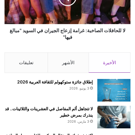
ف
ا
ت
ف
ح
ل
ت
ا
أ
ت
لا للحافلات الصاخبة: غرامة إزعاج الجيران في السويد "مبالغ
ش
ا
فيها"
ي
ل
ر
ص
ا
ا
ت
خ
الأخيرة
الأشهر
تعليقات
ا
ب
ل
ة
ط
:
إطلاق جائزة ستوكهولم للثقافة العربية 2026
ل
غ
3 يونيو، 2026
ا
ر
ب
ا
ا
م
لا تتجاهل ألم المفاصل في العشرينات والثلاثينات.. قد
ل
ة
ينذرك بمرض خطير
أ
إ
3 مارس، 2026
ج
ز
ا
ع