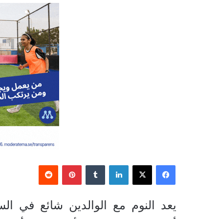
فيسبوك
‫X
لينكدإن
‏Tumblr
بينتيريست
‏Reddit
يعد النوم مع الوالدين شائع في ال