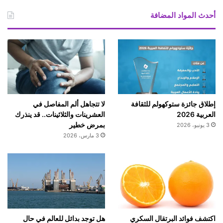
ب
ا
ة
أحدث المواد المضافة
ف
ي
ع
م
ر
ا
ل
ـ
إطلاق جائزة ستوكهولم للثقافة
لا تتجاهل ألم المفاصل في
5
العربية 2026
العشرينات والثلاثينات.. قد ينذرك
0
بمرض خطير
3 يونيو، 2026
3 مارس، 2026
اكتشف فوائد البرتقال السكري
هل توجد بدائل للعالم في حال