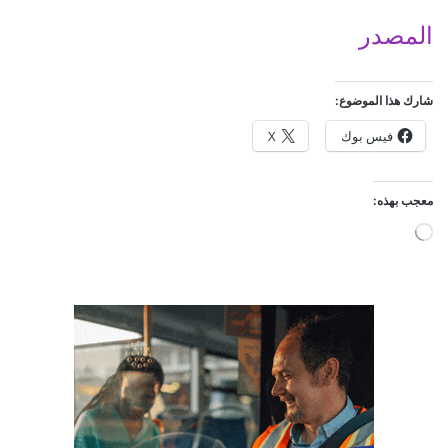
المصدر
شارك هذا الموضوع:
فيس بوك
X
معجب بهذه:
ج
ا
ر
ي
ا
ل
ت
ح
م
ي
ل