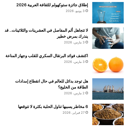
م
ل
إطلاق جائزة ستوكهولم للثقافة العربية 2026
ت
أ
3 يونيو، 2026
ح
ط
و
ف
ر
ا
لا تتجاهل ألم المفاصل في العشرينات والثلاثينات.. قد
ا
ل
ينذرك بمرض خطير
ل
.
3 مارس، 2026
ج
.
د
ي
اكتشف فوائد البرتقال السكري للقلب وجهاز المناعة
ي
ز
3 مارس، 2026
د
ي
ق
د
د
م
هل توجد بدائل للعالم في حال انقطاع إمدادات
ي
ن
الطاقة من الخليج؟
ك
خ
و
ط
2 مارس، 2026
ن
ر
ا
ا
6 مخاطر يسببها تناول الحلبة بكثرة لا تتوقعها
ل
ل
27 فبراير، 2026
س
و
ب
ف