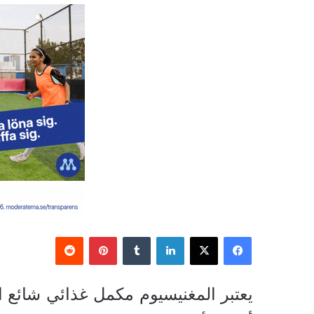
فيسبوك
‫X
لينكدإن
‏Tumblr
بينتيريست
‏Reddit
يعتبر المغنيسيوم مكمل غذائي شائع 