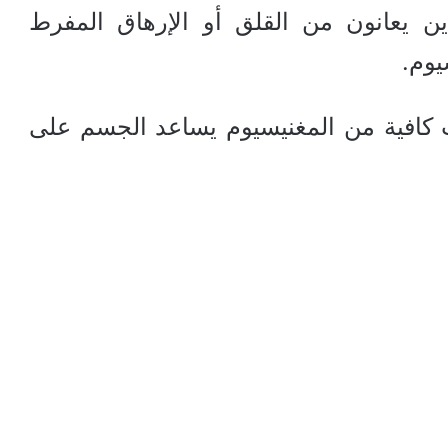
ن يعانون من القلق أو الإرهاق المفرط
يوم.
ت كافية من المغنيسيوم يساعد الجسم على
5 أسباب لاحتفاظ جسمك بالدهون رغم تناول
كميات أقل من الطعام
فوائد الطماطم.. سلاحك الفعال لتقوية
المناعة والحماية من أمراض القلب
نقص الفيتامينات الصامت: كيف ينبهك
جسمك قبل المرض