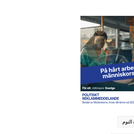
لماذا تتزايد دهون البطن في منتصف العمر؟
وداعاً للمسكنات: الموسيقى لتخفيف آلام
الظهر المزمنة
لا تتجاهل ألم المفاصل في العشرينات
والثلاثينات.. قد ينذرك بمرض خطير
متى يسبب الشاي اضطرابات النوم؟
7 نصائح ضرورية للسفر خلال فترة الحمل
3 علامات على أطراف الأصابع تنذر بمشاكل
النوم
خطيرة في رئتيك