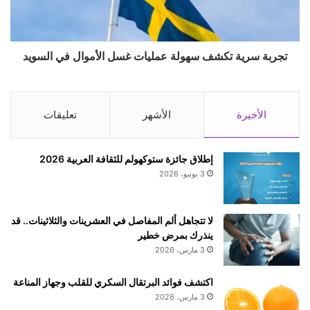
أ
ر
س
ي
ب
ة
ا
ت
تجربة سرية تكشف سهولة عمليات غسل الأموال في السويد
ب
ك
ه
ش
و
ف
أ
س
الأخيرة
الأشهر
تعليقات
ع
ه
ر
و
ا
ل
إطلاق جائزة ستوكهولم للثقافة العربية 2026
ض
ة
3 يونيو، 2026
ه
ع
و
م
ع
ل
لا تتجاهل ألم المفاصل في العشرينات والثلاثينات.. قد
ل
ي
ينذرك بمرض خطير
ا
ا
3 مارس، 2026
ج
ت
ه
غ
اكتشف فوائد البرتقال السكري للقلب وجهاز المناعة
س
3 مارس، 2026
ل