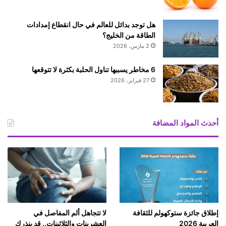
ا
ل
هل توجد بدائل للعالم في حال انقطاع إمدادات
أ
الطاقة من الخليج؟
م
2 مارس، 2026
و
ا
ل
6 مخاطر يسببها تناول الحلبة بكثرة لا تتوقعها
ف
27 فبراير، 2026
ي
ا
ل
س
أحدث المواد المضافة
و
ي
د
إطلاق جائزة ستوكهولم للثقافة
لا تتجاهل ألم المفاصل في
العربية 2026
العشرينات والثلاثينات.. قد ينذرك