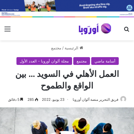
بحث عن
الق
الرئيسية
/
مجتمع
أسامة ماضي
مجتمع
مجلة ألوان أوروبا - العدد الأول
العمل الأهلي في السويد … بين
الواقع والطموح
فريق التحرير منصة ألوان أوروبا
23 يونيو، 2022
285
5 دقائق