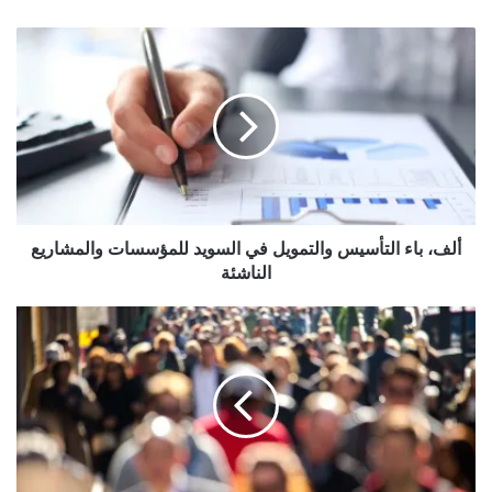
ألف،
باء
التأسيس
والتمويل
في
السويد
للمؤسسات
والمشاريع
الناشئة
ألف، باء التأسيس والتمويل في السويد للمؤسسات والمشاريع
الناشئة
المرأة
العربية
في
المهجر