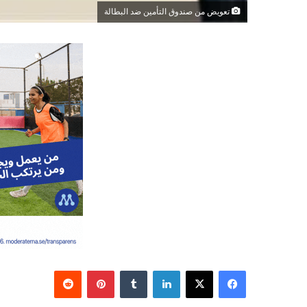
تعويض من صندوق التأمين ضد البطالة
فيسبوك
‫X
لينكدإن
‏Tumblr
بينتيريست
‏Reddit