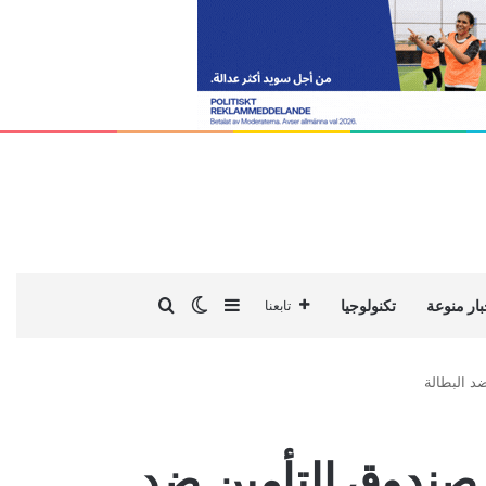
بحث عن
إضافة عمود جانبي
الوضع المظلم
بار منوعة
تكنولوجيا
تابعنا
د البطالة
صندوق التأمين ضد